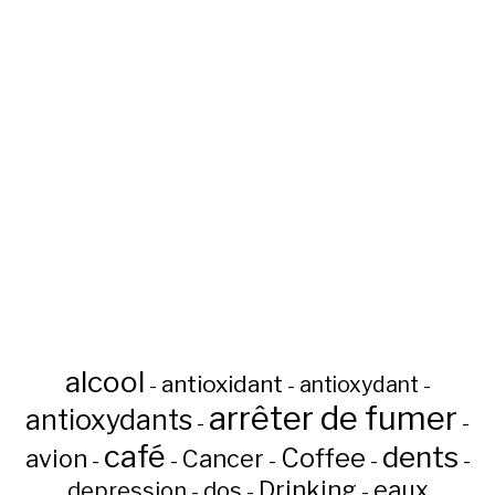
alcool
antioxidant
antioxydant
-
-
-
arrêter de fumer
antioxydants
-
-
café
dents
Coffee
avion
Cancer
-
-
-
-
-
Drinking
eaux
depression
dos
-
-
-