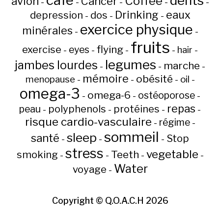
café
dents
Coffee
avion
Cancer
-
-
-
-
-
Drinking
eaux
depression
dos
-
-
-
exercice physique
minérales
-
-
fruits
flying
exercise
eyes
hair
-
-
-
-
-
legumes
jambes lourdes
marche
-
-
-
mémoire
obésité
menopause
oil
-
-
-
-
omega-3
omega-6
ostéoporose
-
-
-
repas
peau
polyphenols
protéines
-
-
-
-
risque cardio-vasculaire
régime
-
-
sommeil
sleep
santé
Stop
-
-
-
stress
vegetable
Teeth
smoking
-
-
-
-
Water
voyage
-
Copyright ©
Q.O.A.C.H
2026