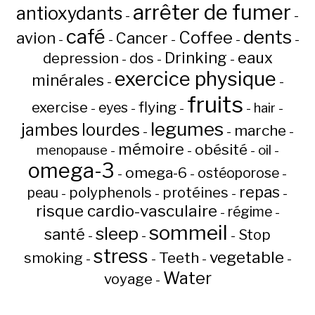
arrêter de fumer
antioxydants
-
-
café
dents
Coffee
avion
Cancer
-
-
-
-
-
Drinking
eaux
depression
dos
-
-
-
exercice physique
minérales
-
-
fruits
flying
exercise
eyes
hair
-
-
-
-
-
legumes
jambes lourdes
marche
-
-
-
mémoire
obésité
menopause
oil
-
-
-
-
omega-3
omega-6
ostéoporose
-
-
-
repas
peau
polyphenols
protéines
-
-
-
-
risque cardio-vasculaire
régime
-
-
sommeil
sleep
santé
Stop
-
-
-
stress
vegetable
Teeth
smoking
-
-
-
-
Water
voyage
-