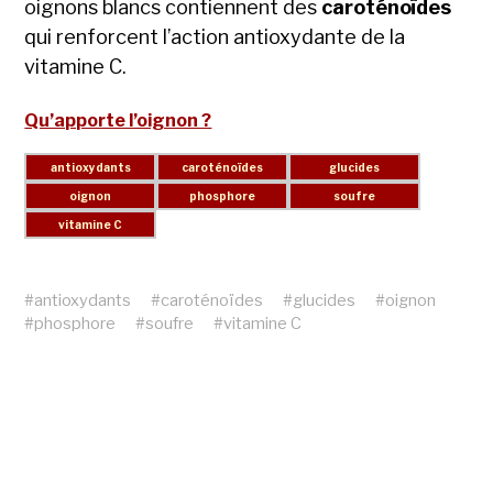
oignons blancs contiennent des
caroténoïdes
qui renforcent l’action antioxydante de la
vitamine C.
Qu’apporte l’oignon ?
#
antioxydants
#
caroténoïdes
#
glucides
#
oignon
#
phosphore
#
soufre
#
vitamine C