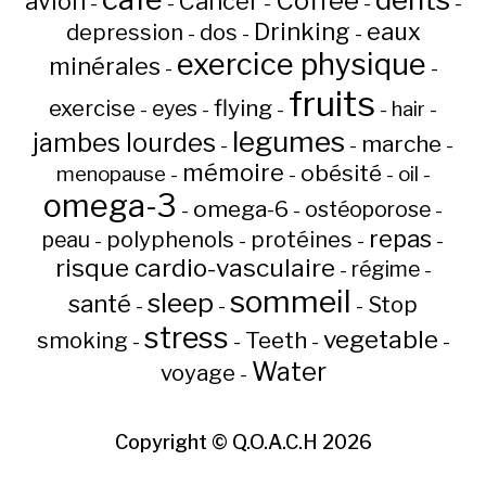
Coffee
avion
Cancer
-
-
-
-
-
Drinking
eaux
depression
dos
-
-
-
exercice physique
minérales
-
-
fruits
flying
exercise
eyes
hair
-
-
-
-
-
legumes
jambes lourdes
marche
-
-
-
mémoire
obésité
menopause
oil
-
-
-
-
omega-3
omega-6
ostéoporose
-
-
-
repas
peau
polyphenols
protéines
-
-
-
-
risque cardio-vasculaire
régime
-
-
sommeil
sleep
santé
Stop
-
-
-
stress
vegetable
Teeth
smoking
-
-
-
-
Water
voyage
-
Copyright ©
Q.O.A.C.H
2026