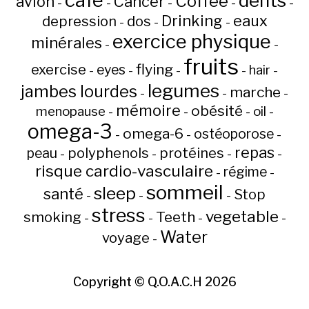
café
dents
Coffee
avion
Cancer
-
-
-
-
-
Drinking
eaux
depression
dos
-
-
-
exercice physique
minérales
-
-
fruits
flying
exercise
eyes
hair
-
-
-
-
-
legumes
jambes lourdes
marche
-
-
-
mémoire
obésité
menopause
oil
-
-
-
-
omega-3
omega-6
ostéoporose
-
-
-
repas
peau
polyphenols
protéines
-
-
-
-
risque cardio-vasculaire
régime
-
-
sommeil
sleep
santé
Stop
-
-
-
stress
vegetable
Teeth
smoking
-
-
-
-
Water
voyage
-
Copyright ©
Q.O.A.C.H
2026