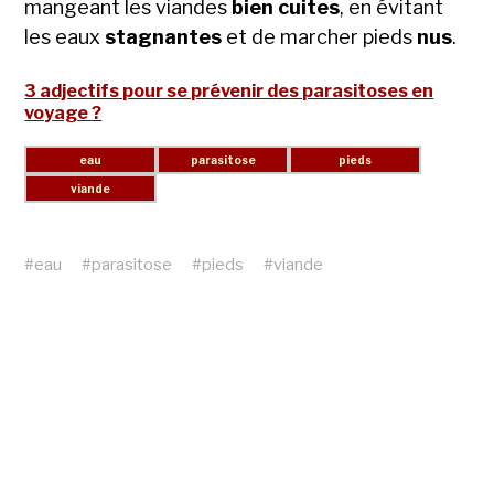
mangeant les viandes
bien cuites
, en évitant
les eaux
stagnantes
et de marcher pieds
nus
.
3 adjectifs pour se prévenir des parasitoses en
voyage ?
#
eau
#
parasitose
#
pieds
#
viande